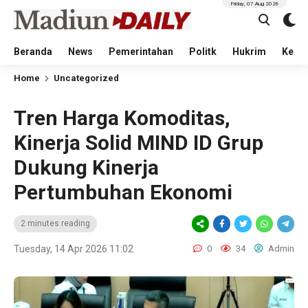
Friday, 07 Aug 2026
Beranda
News
Pemerintahan
Politk
Hukrim
Kese
Home
Uncategorized
Tren Harga Komoditas,
Kinerja Solid MIND ID Grup
Dukung Kinerja
Pertumbuhan Ekonomi
2 minutes reading
Tuesday, 14 Apr 2026 11:02
0
34
Admin