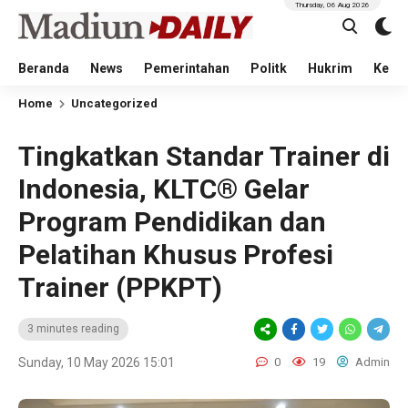
Thursday, 06 Aug 2026
Beranda
News
Pemerintahan
Politk
Hukrim
Kese
Home
Uncategorized
Tingkatkan Standar Trainer di
Indonesia, KLTC® Gelar
Program Pendidikan dan
Pelatihan Khusus Profesi
Trainer (PPKPT)
3 minutes reading
Sunday, 10 May 2026 15:01
0
19
Admin