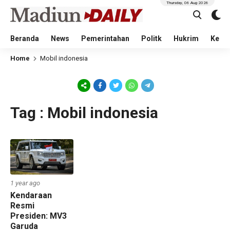
Thursday, 06 Aug 2026
Beranda
News
Pemerintahan
Politk
Hukrim
Kese
Home
Mobil indonesia
Tag : Mobil indonesia
1 year ago
Kendaraan
Resmi
Presiden: MV3
Garuda