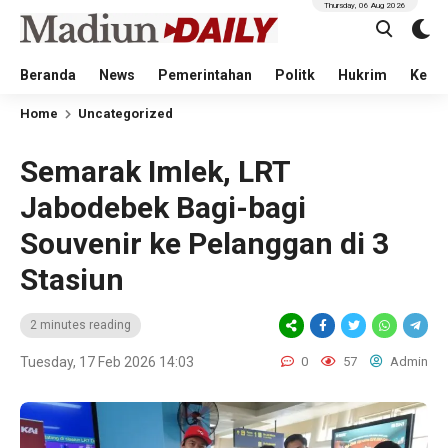
Thursday, 06 Aug 2026
Beranda
News
Pemerintahan
Politk
Hukrim
Kese
Home
Uncategorized
Semarak Imlek, LRT
Jabodebek Bagi-bagi
Souvenir ke Pelanggan di 3
Stasiun
2 minutes reading
Tuesday, 17 Feb 2026 14:03
0
57
Admin