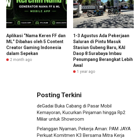
Aplikasi “Nama Keren FF dan
1-3 Agustus Ada Pekerjaan
ML” Dibahas oleh 5 Content
Saluran di Pintu Masuk
Creator Gaming Indonesia
Stasiun Gubeng Baru, KAI
dalam Sepekan
Daop 8 Surabaya Imbau
Penumpang Berangkat Lebih
2 month ago
Awal
1 year ago
Posting Terkini
deGadai Buka Cabang di Pasar Mobil
Kemayoran, Kucurkan Pinjaman hingga Rp2
Miliar untuk Showroom
Pelanggan Nyaman, Pekerja Aman: PAM JAYA
Perkuat Komitmen K3 Bersama Mitra Kerja