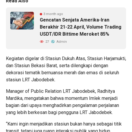
Read Also
3 month ago
Gencatan Senjata Amerika-Iran
Berakhir 21-22 April, Volume Trading
USDT/IDR Bittime Meroket 85%
27
Admin
Kegiatan digelar di Stasiun Dukuh Atas, Stasiun Harjamukti,
dan Stasiun Bekasi Barat, serta dilengkapi dengan
dekorasi tematik bernuansa merah dan emas di seluruh
stasiun LRT Jabodebek.
Manager of Public Relation LRT Jabodebek, Radhitya
Mardika, mengatakan bahwa momentum Imlek menjadi
bagian dari upaya menghadirkan pengalaman perjalanan
yang lebih berkesan bagi pengguna LRT Jabodebek.
“Kami ingin menjadikan stasiun bukan hanya sebagai titik
transit, tetapi juga ruang interaksi publik yang hidup.