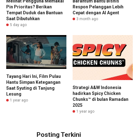
Melihat Pengguna Memakai
Barantum Bantu Bisnis
Pin Prioritas? Berikan
Respon Pelanggan Lebih
Tempat Duduk dan Bantuan
Cepat dengan AI Agent
Saat Dibutuhkan
3 month ago
5 day ago
Tayang Hari Ini, Film Pulau
Hantu Simpan Ketegangan
Strategi A&W Indonesia
Saat Syuting di Tanjung
hadirkan Spicy Chicken
Lesung
Chunks™ di bulan Ramadan
1 year ago
2025
1 year ago
Posting Terkini