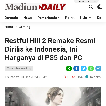
Thursday, 06 Aug 2026
Beranda
News
Pemerintahan
Politk
Hukrim
Kese
Home
Gaming
Restful Hill 2 Remake Resmi
Dirilis ke Indonesia, Ini
Harganya di PS5 dan PC
2 minutes reading
Thursday, 10 Oct 2024 20:42
0
164
Redaksi