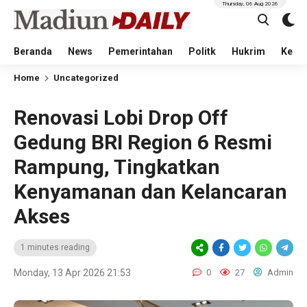
Thursday, 06 Aug 2026
Beranda
News
Pemerintahan
Politk
Hukrim
Kese
Home
Uncategorized
Renovasi Lobi Drop Off
Gedung BRI Region 6 Resmi
Rampung, Tingkatkan
Kenyamanan dan Kelancaran
Akses
1 minutes reading
Monday, 13 Apr 2026 21:53
0
27
Admin