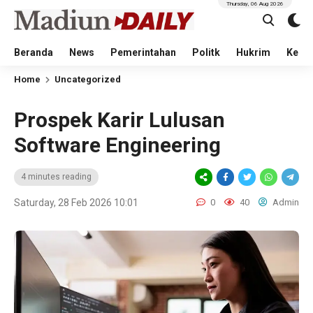
Thursday, 06 Aug 2026
Beranda
News
Pemerintahan
Politk
Hukrim
Kese
Home
Uncategorized
Prospek Karir Lulusan
Software Engineering
4 minutes reading
Saturday, 28 Feb 2026 10:01
0
40
Admin