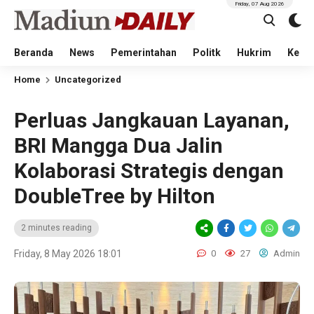
Friday, 07 Aug 2026
Beranda
News
Pemerintahan
Politk
Hukrim
Kese
Home
Uncategorized
Perluas Jangkauan Layanan,
BRI Mangga Dua Jalin
Kolaborasi Strategis dengan
DoubleTree by Hilton
2 minutes reading
Friday, 8 May 2026 18:01
0
27
Admin