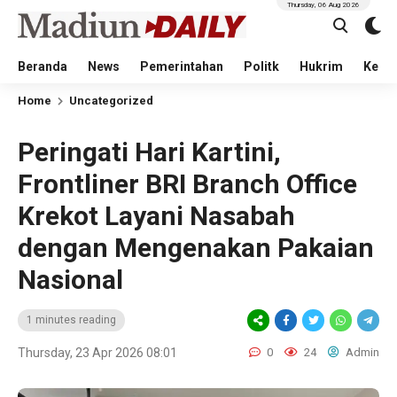
Thursday, 06 Aug 2026
Beranda
News
Pemerintahan
Politk
Hukrim
Kese
Home
Uncategorized
Peringati Hari Kartini,
Frontliner BRI Branch Office
Krekot Layani Nasabah
dengan Mengenakan Pakaian
Nasional
1 minutes reading
Thursday, 23 Apr 2026 08:01
0
24
Admin