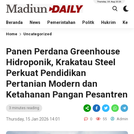
Thursday, 06 Aug 2026
Beranda
News
Pemerintahan
Politk
Hukrim
Kese
Home
Uncategorized
Panen Perdana Greenhouse
Hidroponik, Krakatau Steel
Perkuat Pendidikan
Pertanian Modern dan
Ketahanan Pangan Pesantren
3 minutes reading
Thursday, 15 Jan 2026 14:01
0
55
Admin