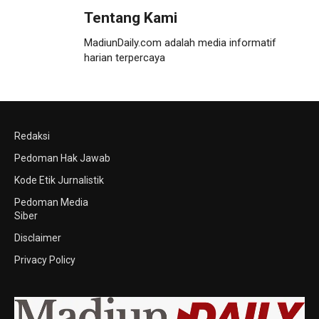
Tentang Kami
MadiunDaily.com adalah media informatif
harian terpercaya
Redaksi
Pedoman Hak Jawab
Kode Etik Jurnalistik
Pedoman Media
Siber
Disclaimer
Privacy Policy