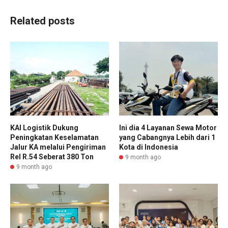
Related posts
KAI Logistik Dukung
Ini dia 4 Layanan Sewa Motor
Peningkatan Keselamatan
yang Cabangnya Lebih dari 1
Jalur KA melalui Pengiriman
Kota di Indonesia
Rel R.54 Seberat 380 Ton
9 month ago
9 month ago