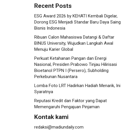
Recent Posts
ESG Award 2026 by KEHATI Kembali Digelar,
Dorong ESG Menjadi Standar Baru Daya Saing
Bisnis Indonesia
Ribuan Calon Mahasiswa Datangi & Daftar
BINUS University, Wujudkan Langkah Awal
Menuju Karier Global
Perkuat Ketahanan Pangan dan Energi
Nasional, Presiden Prabowo Tinjau Hilirisasi
Bioetanol PTPN I (Persero), Subholding
Perkebunan Nusantara
Lomba Foto LRT Hadirkan Hadiah Menarik, Ini
Syaratnya
Reputasi Kredit dan Faktor yang Dapat
Memengaruhi Pengajuan Pinjaman
Kontak kami
redaksi@madiundaily.com