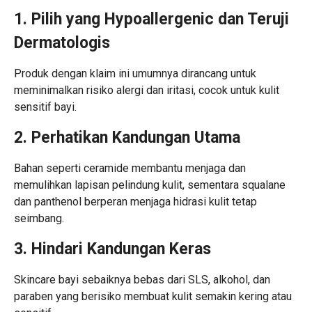
1. Pilih yang Hypoallergenic dan Teruji
Dermatologis
Produk dengan klaim ini umumnya dirancang untuk
meminimalkan risiko alergi dan iritasi, cocok untuk kulit
sensitif bayi.
2. Perhatikan Kandungan Utama
Bahan seperti ceramide membantu menjaga dan
memulihkan lapisan pelindung kulit, sementara squalane
dan panthenol berperan menjaga hidrasi kulit tetap
seimbang.
3. Hindari Kandungan Keras
Skincare bayi sebaiknya bebas dari SLS, alkohol, dan
paraben yang berisiko membuat kulit semakin kering atau