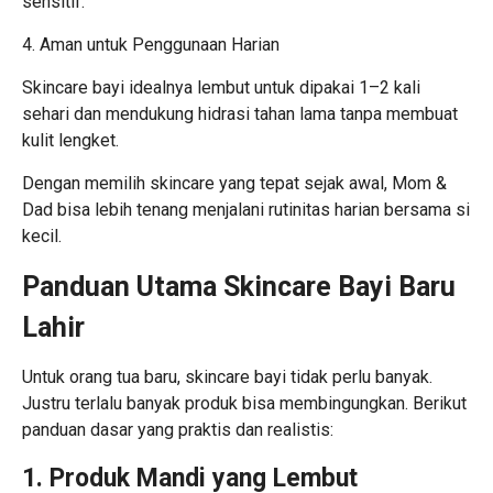
sensitif.
4. Aman untuk Penggunaan Harian
Skincare bayi idealnya lembut untuk dipakai 1–2 kali
sehari dan mendukung hidrasi tahan lama tanpa membuat
kulit lengket.
Dengan memilih skincare yang tepat sejak awal, Mom &
Dad bisa lebih tenang menjalani rutinitas harian bersama si
kecil.
Panduan Utama Skincare Bayi Baru
Lahir
Untuk orang tua baru, skincare bayi tidak perlu banyak.
Justru terlalu banyak produk bisa membingungkan. Berikut
panduan dasar yang praktis dan realistis:
1. Produk Mandi yang Lembut