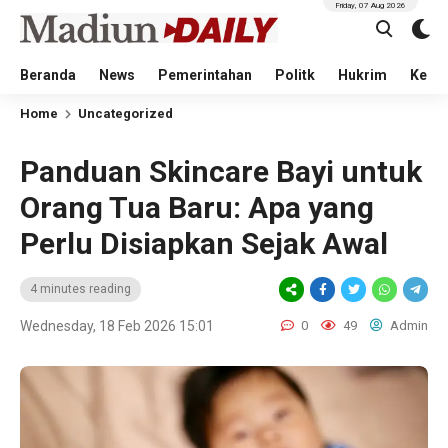
Friday, 07 Aug 2026
Beranda
News
Pemerintahan
Politk
Hukrim
Kese
Home
Uncategorized
Panduan Skincare Bayi untuk
Orang Tua Baru: Apa yang
Perlu Disiapkan Sejak Awal
4 minutes reading
Wednesday, 18 Feb 2026 15:01
0
49
Admin