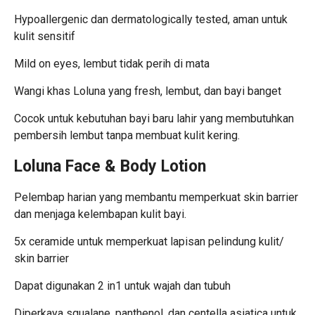
Hypoallergenic dan dermatologically tested, aman untuk
kulit sensitif
Mild on eyes, lembut tidak perih di mata
Wangi khas Loluna yang fresh, lembut, dan bayi banget
Cocok untuk kebutuhan bayi baru lahir yang membutuhkan
pembersih lembut tanpa membuat kulit kering.
Loluna Face & Body Lotion
Pelembap harian yang membantu memperkuat skin barrier
dan menjaga kelembapan kulit bayi.
5x ceramide untuk memperkuat lapisan pelindung kulit/
skin barrier
Dapat digunakan 2 in1 untuk wajah dan tubuh
Diperkaya squalane, panthenol, dan centella asiatica untuk