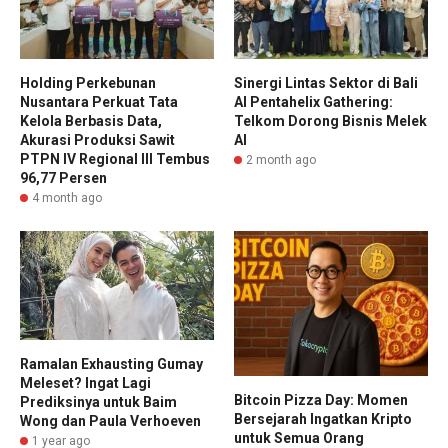
Holding Perkebunan
Sinergi Lintas Sektor di Bali
Nusantara Perkuat Tata
AI Pentahelix Gathering:
Kelola Berbasis Data,
Telkom Dorong Bisnis Melek
Akurasi Produksi Sawit
AI
PTPN IV Regional III Tembus
2 month ago
96,77 Persen
4 month ago
Ramalan Exhausting Gumay
Meleset? Ingat Lagi
Bitcoin Pizza Day: Momen
Prediksinya untuk Baim
Bersejarah Ingatkan Kripto
Wong dan Paula Verhoeven
untuk Semua Orang
1 year ago