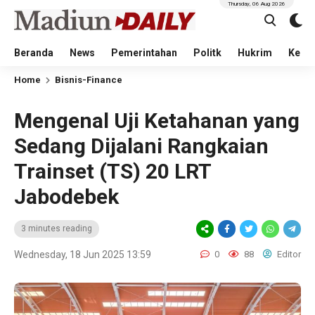
Thursday, 06 Aug 2026
Beranda
News
Pemerintahan
Politk
Hukrim
Kese
Home
Bisnis-Finance
Mengenal Uji Ketahanan yang
Sedang Dijalani Rangkaian
Trainset (TS) 20 LRT
Jabodebek
3 minutes reading
Wednesday, 18 Jun 2025 13:59
0
88
Editor