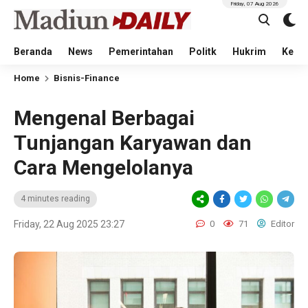
Friday, 07 Aug 2026
Beranda
News
Pemerintahan
Politk
Hukrim
Kese
Home
Bisnis-Finance
Mengenal Berbagai
Tunjangan Karyawan dan
Cara Mengelolanya
4 minutes reading
Friday, 22 Aug 2025 23:27
0
71
Editor