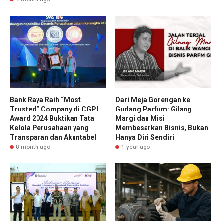
Bank Raya Raih “Most
Dari Meja Gorengan ke
Trusted” Company di CGPI
Gudang Parfum: Gilang
Award 2024 Buktikan Tata
Margi dan Misi
Kelola Perusahaan yang
Membesarkan Bisnis, Bukan
Transparan dan Akuntabel
Hanya Diri Sendiri
8 month ago
1 year ago