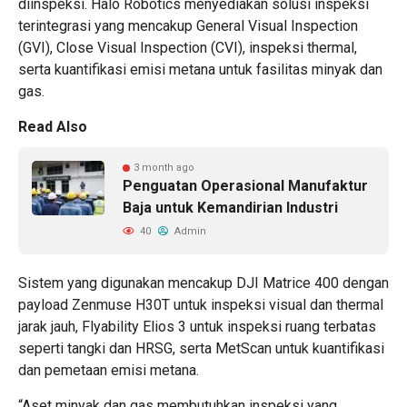
diinspeksi.
Halo Robotics
menyediakan solusi inspeksi
terintegrasi yang mencakup General Visual Inspection
(GVI), Close Visual Inspection (CVI), inspeksi thermal,
serta kuantifikasi emisi metana untuk fasilitas minyak dan
gas.
Read Also
3 month ago
Penguatan Operasional Manufaktur
Baja untuk Kemandirian Industri
40
Admin
Sistem yang digunakan mencakup
DJI Matrice 400
dengan
payload
Zenmuse H30T
untuk inspeksi visual dan thermal
jarak jauh,
Flyability Elios 3
untuk inspeksi ruang terbatas
seperti tangki dan HRSG, serta
MetScan
untuk kuantifikasi
dan pemetaan emisi metana.
“Aset minyak dan gas membutuhkan inspeksi yang