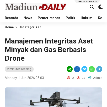
Thursday, 06 Aug 2026
Beranda
News
Pemerintahan
Politk
Hukrim
Kese
Home
Uncategorized
Manajemen Integritas Aset
Minyak dan Gas Berbasis
Drone
2 minutes reading
Monday, 1 Jun 2026 05:03
0
27
Admin