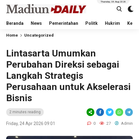
Thursday, 06 Aug 2026
Beranda
News
Pemerintahan
Politk
Hukrim
Kese
Home
Uncategorized
Lintasarta Umumkan
Perubahan Direksi sebagai
Langkah Strategis
Perusahaan untuk Akselerasi
Bisnis
2 minutes reading
Friday, 24 Apr 2026 09:01
0
27
Admin