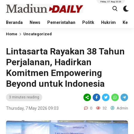
Friday, 07 Aug 2026
Beranda
News
Pemerintahan
Politk
Hukrim
Kese
Home
Uncategorized
Lintasarta Rayakan 38 Tahun
Perjalanan, Hadirkan
Komitmen Empowering
Beyond untuk Indonesia
3 minutes reading
Thursday, 7 May 2026 09:03
0
32
Admin