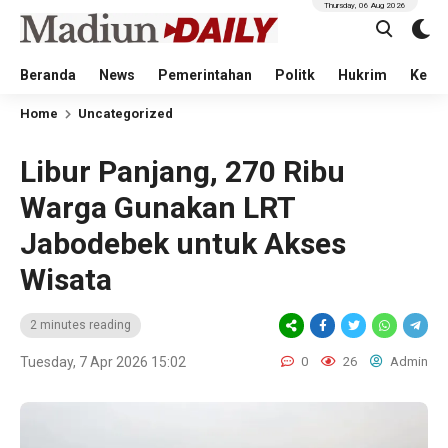
Thursday, 06 Aug 2026
Beranda
News
Pemerintahan
Politk
Hukrim
Kese
Home
Uncategorized
Libur Panjang, 270 Ribu
Warga Gunakan LRT
Jabodebek untuk Akses
Wisata
2 minutes reading
Tuesday, 7 Apr 2026 15:02
0
26
Admin