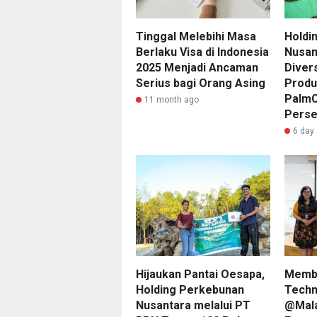
Tinggal Melebihi Masa
Holdi
Berlaku Visa di Indonesia
Nusan
2025 Menjadi Ancaman
Divers
Serius bagi Orang Asing
Produ
PalmC
11 month ago
Pers
6 day
Hijaukan Pantai Oesapa,
Memba
Holding Perkebunan
Techn
Nusantara melalui PT
@Mala