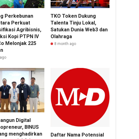
ng Perkebunan
TKO Token Dukung
tara Perkuat
Talenta Tinju Lokal,
ifikasi Agribisnis,
Satukan Dunia Web3 dan
ksi Kopi PTPN IV
Olahraga
o Melonjak 225
8 month ago
en
 ago
ngun Digital
opreneur, BINUS
ng menghadirkan
Daftar Nama Potensial