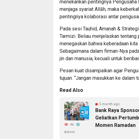
menekankan pentingnya Pengusaha M
menjaga syariat Allāh, maka keberkah
pentingnya kolaborasi antar pengusa
Pada sesi Tauhid, Amanah & Strategi
Tarmizi. Beliau menjelaskan tentang 
menegaskan bahwa keberadaan kita di
Sebagaimana dalam firman-Nya pada 
jin dan manusia, kecuali untuk berib
Pesan kuat disampaikan agar Pengus
tujuan. “Jangan masukkan ke dalam t
Read Also
5 month ago
Bank Raya Sponsor
Geliatkan Pertumb
Momen Ramadan
46
Admin