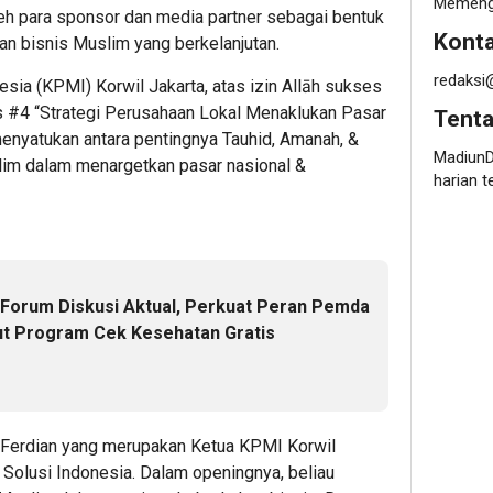
Memenga
oleh para sponsor dan media partner sebagai bentuk
Konta
n bisnis Muslim yang berkelanjutan.
redaksi
ia (KPMI) Korwil Jakarta, atas izin Allāh sukses
 #4 “Strategi Perusahaan Lokal Menaklukan Pasar
Tent
 menyatukan antara pentingnya Tauhid, Amanah, &
MadiunD
lim dalam menargetkan pasar nasional &
harian t
Forum Diskusi Aktual, Perkuat Peran Pemda
ut Program Cek Kesehatan Gratis
 Ferdian yang merupakan Ketua KPMI Korwil
 Solusi Indonesia. Dalam openingnya, beliau