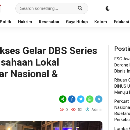
Politk
Hukrim
Kesehatan
Gaya Hidup
Kolom
Edukasi
kses Gelar DBS Series
Posti
usahaan Lokal
ESG Awa
Dorong 
r Nasional &
Bisnis I
Ribuan 
BINUS U
Menuju K
Perkuat
Nasional
0
52
Admin
Bioetano
Perkebu
Lomba F