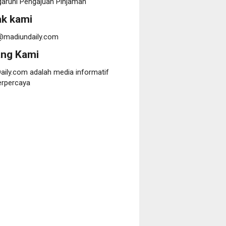
ruhi Pengajuan Pinjaman
k kami
@madiundaily.com
ang Kami
aily.com adalah media informatif
erpercaya