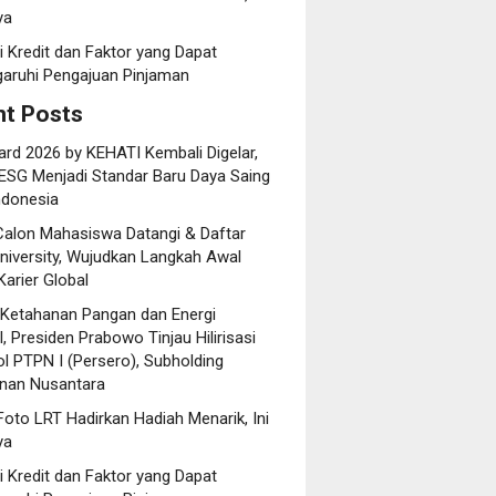
ya
i Kredit dan Faktor yang Dapat
ruhi Pengajuan Pinjaman
t Posts
rd 2026 by KEHATI Kembali Digelar,
ESG Menjadi Standar Baru Daya Saing
ndonesia
Calon Mahasiswa Datangi & Daftar
niversity, Wujudkan Langkah Awal
arier Global
 Ketahanan Pangan dan Energi
, Presiden Prabowo Tinjau Hilirisasi
l PTPN I (Persero), Subholding
nan Nusantara
oto LRT Hadirkan Hadiah Menarik, Ini
ya
i Kredit dan Faktor yang Dapat