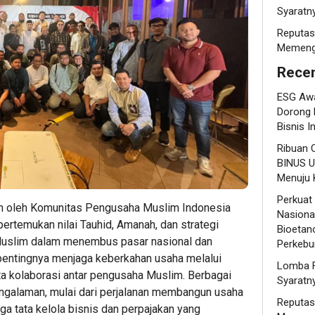
Syaratn
Reputas
Memenga
Recen
ESG Awa
Dorong 
Bisnis I
Ribuan 
BINUS U
Menuju K
Perkuat
n oleh Komunitas Pengusaha Muslim Indonesia
Nasional
ertemukan nilai Tauhid, Amanah, dan strategi
Bioetano
Muslim dalam menembus pasar nasional dan
Perkebu
 pentingnya menjaga keberkahan usaha melalui
Lomba F
rta kolaborasi antar pengusaha Muslim. Berbagai
Syaratn
engalaman, mulai dari perjalanan membangun usaha
Reputas
gga tata kelola bisnis dan perpajakan yang