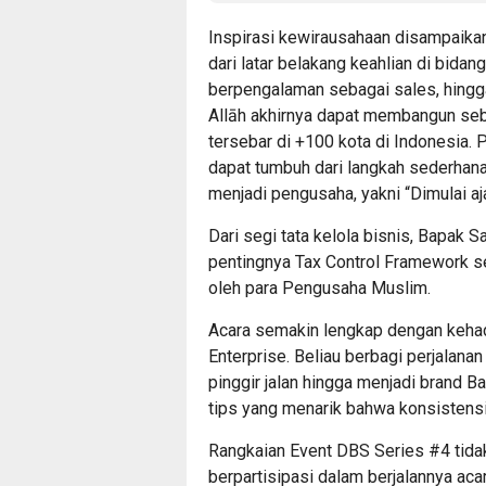
Inspirasi kewirausahaan disampaika
dari latar belakang keahlian di bida
berpengalaman sebagai sales, hingg
Allāh akhirnya dapat membangun seb
tersebar di +100 kota di Indonesia. 
dapat tumbuh dari langkah sederhana.
menjadi pengusaha, yakni “Dimulai aja,
Dari segi tata kelola bisnis, Bapak 
pentingnya Tax Control Framework s
oleh para Pengusaha Muslim.
Acara semakin lengkap dengan kehad
Enterprise. Beliau berbagi perjalana
pinggir jalan hingga menjadi brand B
tips yang menarik bahwa konsistensi
Rangkaian Event DBS Series #4 tidak
berpartisipasi dalam berjalannya acar