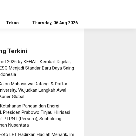
Tekno
Tips
Thursday, 06 Aug 2026
Editorial
Advertorial
ng Terkini
rd 2026 by KEHATI Kembali Digelar,
ESG Menjadi Standar Baru Daya Saing
ndonesia
Calon Mahasiswa Datangi & Daftar
niversity, Wujudkan Langkah Awal
arier Global
 Ketahanan Pangan dan Energi
, Presiden Prabowo Tinjau Hilirisasi
l PTPN I (Persero), Subholding
nan Nusantara
oto LRT Hadirkan Hadiah Menarik, Ini