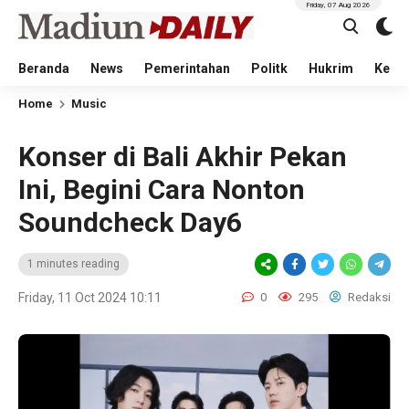
Friday, 07 Aug 2026
Beranda
News
Pemerintahan
Politk
Hukrim
Kese
Home
Music
Konser di Bali Akhir Pekan
Ini, Begini Cara Nonton
Soundcheck Day6
1 minutes reading
Friday, 11 Oct 2024 10:11
0
295
Redaksi