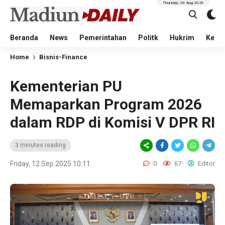
Thursday, 06 Aug 2026
Beranda
News
Pemerintahan
Politk
Hukrim
Kese
Home
Bisnis-Finance
Kementerian PU
Memaparkan Program 2026
dalam RDP di Komisi V DPR RI
3 minutes reading
Friday, 12 Sep 2025 10:11
0
67
Editor