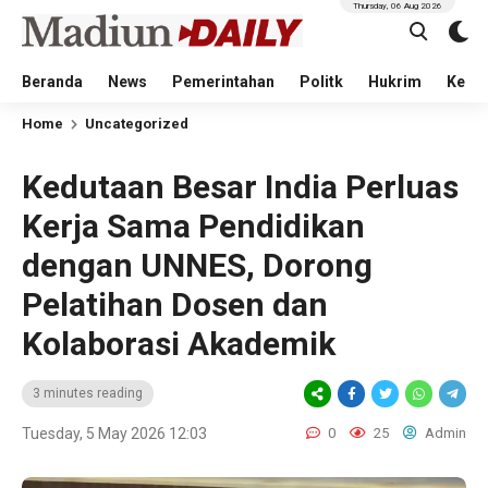
Thursday, 06 Aug 2026
Beranda
News
Pemerintahan
Politk
Hukrim
Kese
Home
Uncategorized
Kedutaan Besar India Perluas
Kerja Sama Pendidikan
dengan UNNES, Dorong
Pelatihan Dosen dan
Kolaborasi Akademik
3 minutes reading
Tuesday, 5 May 2026 12:03
0
25
Admin