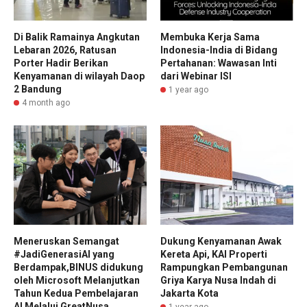
Di Balik Ramainya Angkutan
Membuka Kerja Sama
Lebaran 2026, Ratusan
Indonesia-India di Bidang
Porter Hadir Berikan
Pertahanan: Wawasan Inti
Kenyamanan di wilayah Daop
dari Webinar ISI
2 Bandung
1 year ago
4 month ago
Meneruskan Semangat
Dukung Kenyamanan Awak
#JadiGenerasiAI yang
Kereta Api, KAI Properti
Berdampak,BINUS didukung
Rampungkan Pembangunan
oleh Microsoft Melanjutkan
Griya Karya Nusa Indah di
Tahun Kedua Pembelajaran
Jakarta Kota
AI Melalui GreatNusa