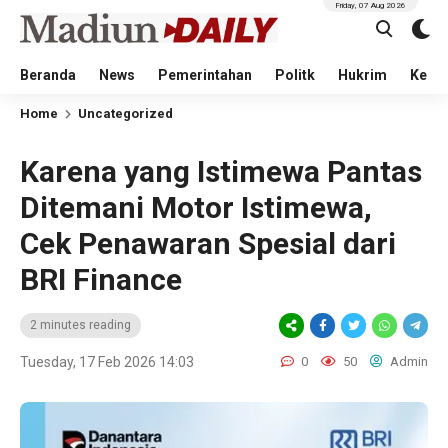
Friday, 07 Aug 2026
Beranda
News
Pemerintahan
Politk
Hukrim
Kese
Home
Uncategorized
Karena yang Istimewa Pantas
Ditemani Motor Istimewa,
Cek Penawaran Spesial dari
BRI Finance
2 minutes reading
Tuesday, 17 Feb 2026 14:03
0
50
Admin