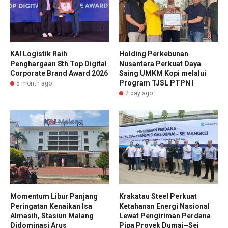
KAI Logistik Raih
Holding Perkebunan
Penghargaan 8th Top Digital
Nusantara Perkuat Daya
Corporate Brand Award 2026
Saing UMKM Kopi melalui
Program TJSL PTPN I
5 month ago
2 day ago
Momentum Libur Panjang
Krakatau Steel Perkuat
Peringatan Kenaikan Isa
Ketahanan Energi Nasional
Almasih, Stasiun Malang
Lewat Pengiriman Perdana
Didominasi Arus
Pipa Proyek Dumai–Sei