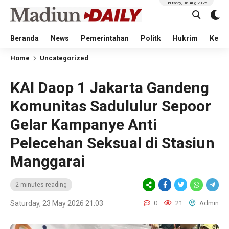
Thursday, 06 Aug 2026
Beranda
News
Pemerintahan
Politk
Hukrim
Kese
Home
Uncategorized
KAI Daop 1 Jakarta Gandeng
Komunitas Sadululur Sepoor
Gelar Kampanye Anti
Pelecehan Seksual di Stasiun
Manggarai
2 minutes reading
Saturday, 23 May 2026 21:03
0
21
Admin