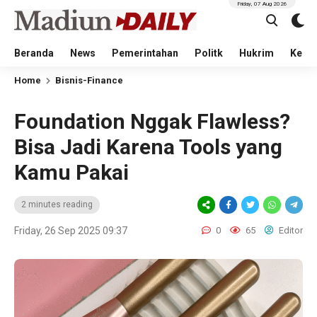
Friday, 07 Aug 2026
Beranda
News
Pemerintahan
Politk
Hukrim
Kese
Home
Bisnis-Finance
Foundation Nggak Flawless?
Bisa Jadi Karena Tools yang
Kamu Pakai
2 minutes reading
Friday, 26 Sep 2025 09:37
0
65
Editor