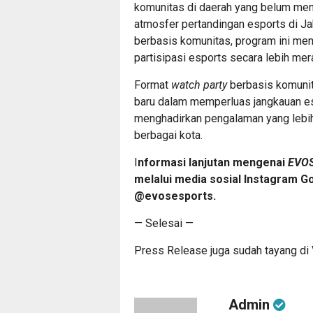
komunitas di daerah yang belum me
atmosfer pertandingan esports di J
berbasis komunitas, program ini me
partisipasi esports secara lebih mer
Format
watch party
berbasis komunit
baru dalam memperluas jangkauan es
menghadirkan pengalaman yang lebih 
berbagai kota.
I
nformasi lanjutan mengenai
EVOS
melalui media sosial Instagram 
@evosesports.
— Selesai —
Press Release juga sudah tayang di
Admin