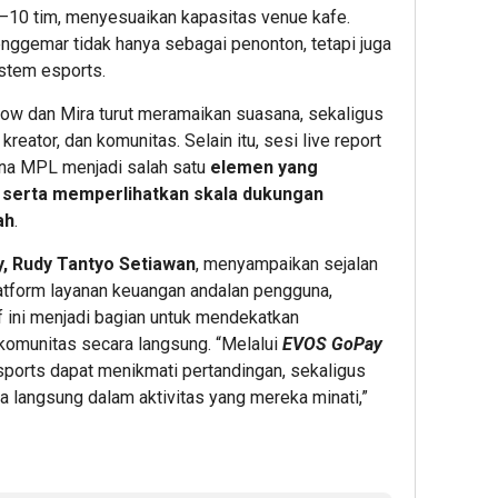
–10 tim, menyesuaikan kapasitas venue kafe.
nggemar tidak hanya sebagai penonton, tetapi juga
istem esports.
low dan Mira turut meramaikan suasana, sekaligus
reator, dan komunitas. Selain itu, sesi live report
ena MPL menjadi salah satu
elemen yang
 serta memperlihatkan skala dukungan
ah
.
, Rudy Tantyo Setiawan
, menyampaikan sejalan
atform layanan keuangan andalan pengguna,
f ini menjadi bagian untuk mendekatkan
 komunitas secara langsung. “Melalui
EVOS GoPay
esports dapat menikmati pertandingan, sekaligus
ra langsung dalam aktivitas yang mereka minati,”