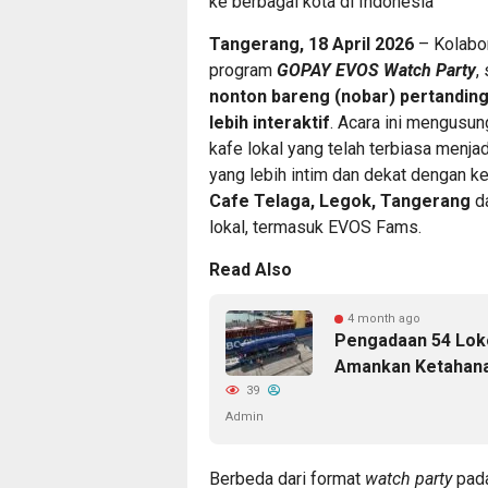
ke berbagai kota di Indonesia
Tangerang, 18 April 2026
– Kolabor
program
GOPAY EVOS Watch Party
,
nonton bareng (nobar) pertandi
lebih interaktif
. Acara ini mengus
kafe lokal yang telah terbiasa menj
yang lebih intim dan dekat dengan ke
Cafe Telaga, Legok, Tangerang
da
lokal, termasuk EVOS Fams.
Read Also
4 month ago
Pengadaan 54 Loko
Amankan Ketahana
39
Admin
Berbeda dari format
watch party
pad