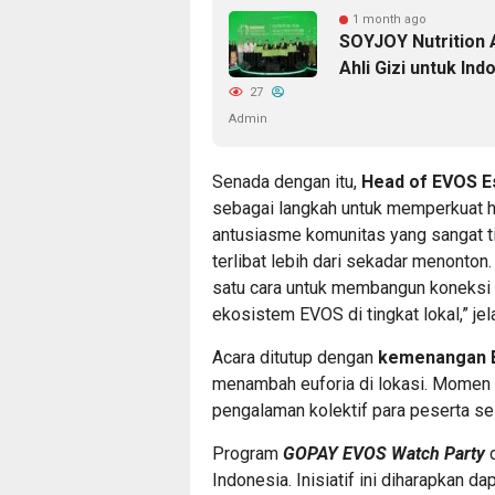
1 month ago
SOYJOY Nutrition 
Ahli Gizi untuk In
27
Admin
Senada dengan itu,
Head of EVOS E
sebagai langkah untuk memperkuat 
antusiasme komunitas yang sangat ti
terlibat lebih dari sekadar menonton.
satu cara untuk membangun koneksi 
ekosistem EVOS di tingkat lokal,” je
Acara ditutup dengan
kemenangan E
menambah euforia di lokasi. Momen i
pengalaman kolektif para peserta s
Program
GOPAY EVOS Watch Party
d
Indonesia. Inisiatif ini diharapkan