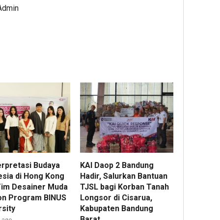
 Admin
erpretasi Budaya
KAI Daop 2 Bandung
esia di Hong Kong
Hadir, Salurkan Bantuan
Tim Desainer Muda
TJSL bagi Korban Tanah
on Program BINUS
Longsor di Cisarua,
sity
Kabupaten Bandung
Barat
r ago