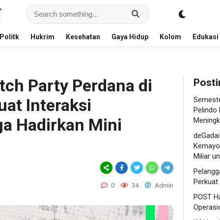
Politk
Hukrim
Kesehatan
Gaya Hidup
Kolom
Edukasi
ch Party Perdana di
Posti
at Interaksi
Semeste
Pelindo
a Hadirkan Mini
Meningk
deGadai
Kemayor
Miliar 
Pelangg
Perkuat
0
34
Admin
POST Ha
Operasi