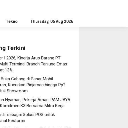
Tekno
Tips
Thursday, 06 Aug 2026
Editorial
Advertorial
ng Terkini
r I 2026, Kinerja Arus Barang PT
 Multi Terminal Branch Tanjung Emas
at 13%
 Buka Cabang di Pasar Mobil
an, Kucurkan Pinjaman hingga Rp2
untuk Showroom
an Nyaman, Pekerja Aman: PAM JAYA
 Komitmen K3 Bersama Mitra Kerja
dir sebagai Solusi POS untuk
onal Restoran