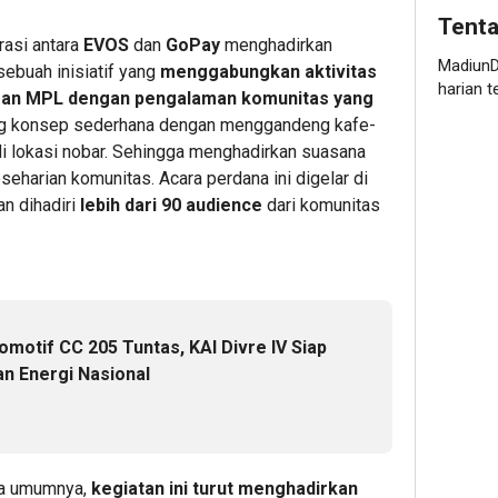
Tent
asi antara
EVOS
dan
GoPay
menghadirkan
MadiunD
 sebuah inisiatif yang
menggabungkan aktivitas
harian t
ngan MPL dengan pengalaman komunitas yang
ung konsep sederhana dengan menggandeng kafe-
adi lokasi nobar. Sehingga menghadirkan suasana
seharian komunitas. Acara perdana ini digelar di
n dihadiri
lebih dari 90 audience
dari komunitas
motif CC 205 Tuntas, KAI Divre IV Siap
n Energi Nasional
a umumnya,
kegiatan ini turut menghadirkan