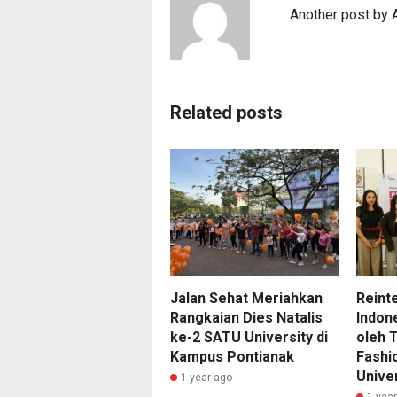
Another post by
Related posts
Jalan Sehat Meriahkan
Reint
Rangkaian Dies Natalis
Indon
ke-2 SATU University di
oleh 
Kampus Pontianak
Fashi
Univer
1 year ago
1 yea