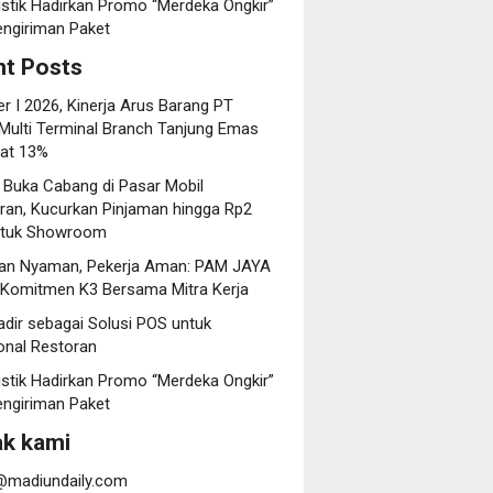
istik Hadirkan Promo “Merdeka Ongkir”
engiriman Paket
t Posts
r I 2026, Kinerja Arus Barang PT
 Multi Terminal Branch Tanjung Emas
at 13%
 Buka Cabang di Pasar Mobil
an, Kucurkan Pinjaman hingga Rp2
untuk Showroom
an Nyaman, Pekerja Aman: PAM JAYA
 Komitmen K3 Bersama Mitra Kerja
dir sebagai Solusi POS untuk
onal Restoran
istik Hadirkan Promo “Merdeka Ongkir”
engiriman Paket
k kami
@madiundaily.com