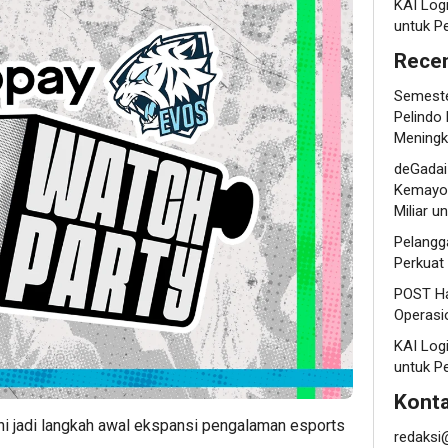
KAI Log
untuk P
Recen
Semeste
Pelindo
Meningk
deGadai
Kemayor
Miliar 
Pelangg
Perkuat
POST Ha
Operasi
KAI Log
untuk P
Konta
ni jadi langkah awal ekspansi pengalaman esports
redaksi