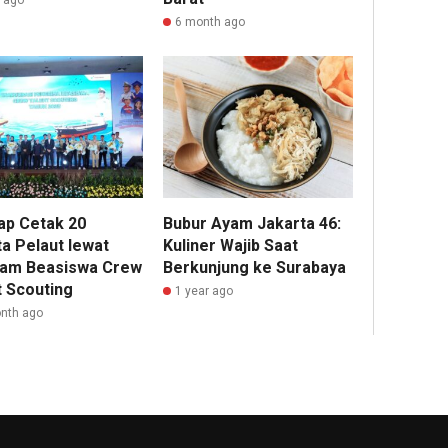
6 month ago
iap Cetak 20
Bubur Ayam Jakarta 46:
ta Pelaut lewat
Kuliner Wajib Saat
am Beasiswa Crew
Berkunjung ke Surabaya
t Scouting
1 year ago
nth ago