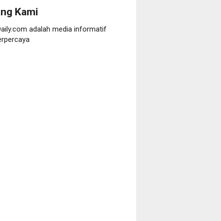
ang Kami
aily.com adalah media informatif
erpercaya