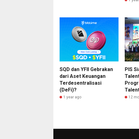
SQD dan YFII Gebrakan
PIS S
dari Aset Keuangan
Talen
Terdesentralisasi
Progr
(DeFi)?
Talen
1 year ago
12 mo