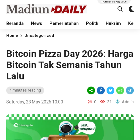
Thursday, 06 Aug 2026
Beranda
News
Pemerintahan
Politk
Hukrim
Kese
Home
Uncategorized
Bitcoin Pizza Day 2026: Harga
Bitcoin Tak Semanis Tahun
Lalu
4 minutes reading
Saturday, 23 May 2026 10:00
0
21
Admin