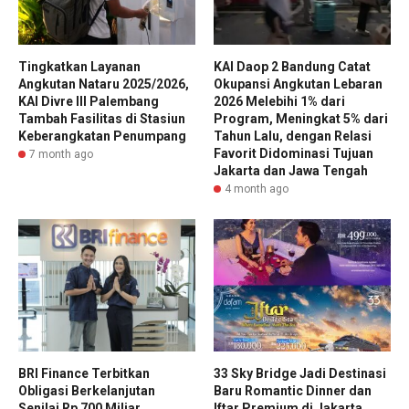
Tingkatkan Layanan
KAI Daop 2 Bandung Catat
Angkutan Nataru 2025/2026,
Okupansi Angkutan Lebaran
KAI Divre III Palembang
2026 Melebihi 1% dari
Tambah Fasilitas di Stasiun
Program, Meningkat 5% dari
Keberangkatan Penumpang
Tahun Lalu, dengan Relasi
Favorit Didominasi Tujuan
7 month ago
Jakarta dan Jawa Tengah
4 month ago
BRI Finance Terbitkan
33 Sky Bridge Jadi Destinasi
Obligasi Berkelanjutan
Baru Romantic Dinner dan
Senilai Rp 700 Miliar
Iftar Premium di Jakarta