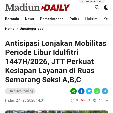
Thursday, 06 Aug 2026
Beranda
News
Pemerintahan
Politk
Hukrim
Kese
Home
Uncategorized
Antisipasi Lonjakan Mobilitas
Periode Libur Idulfitri
1447H/2026, JTT Perkuat
Kesiapan Layanan di Ruas
Semarang Seksi A,B,C
3 minutes reading
Friday, 27 Feb 2026 14:01
0
51
Admin