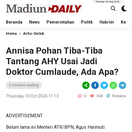
Thursday, 06 Aug 2026
Beranda
News
Pemerintahan
Politk
Hukrim
Kese
Home
Artis-Seleb
Annisa Pohan Tiba-Tiba
Tantang AHY Usai Jadi
Doktor Cumlaude, Ada Apa?
3 minutes reading
Thursday, 10 Oct 2024 11:13
0
308
Redaksi
ADVERTISEMENT
Belum lama ini Menteri ATR/BPN, Agus Harimuti