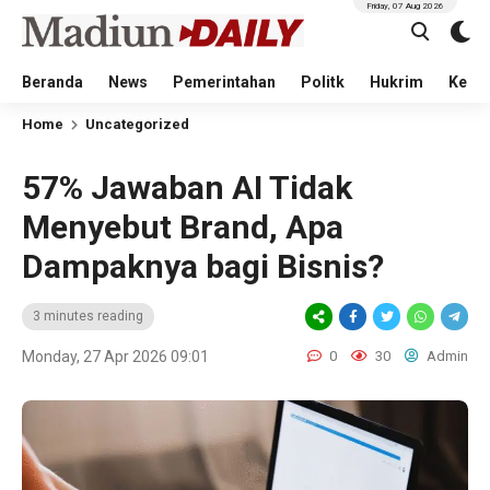
Friday, 07 Aug 2026
Beranda
News
Pemerintahan
Politk
Hukrim
Kese
Home
Uncategorized
57% Jawaban AI Tidak
Menyebut Brand, Apa
Dampaknya bagi Bisnis?
3 minutes reading
Monday, 27 Apr 2026 09:01
0
30
Admin