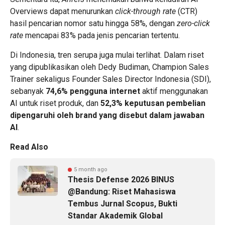
Overviews dapat menurunkan
click-through rate
(CTR)
hasil pencarian nomor satu hingga 58%, dengan
zero-click
rate
mencapai 83% pada jenis pencarian tertentu.
Di Indonesia, tren serupa juga mulai terlihat. Dalam riset
yang dipublikasikan oleh Dedy Budiman, Champion Sales
Trainer sekaligus Founder Sales Director Indonesia (SDI),
sebanyak
74,6% pengguna internet
aktif menggunakan
AI untuk riset produk, dan
52,3% keputusan pembelian
dipengaruhi oleh brand yang disebut dalam jawaban
AI
.
Read Also
5 month ago
Thesis Defense 2026 BINUS
@Bandung: Riset Mahasiswa
Tembus Jurnal Scopus, Bukti
Standar Akademik Global