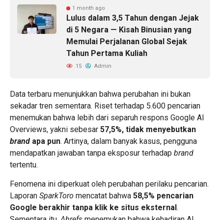
1 month ago
Lulus dalam 3,5 Tahun dengan Jejak
di 5 Negara — Kisah Binusian yang
Memulai Perjalanan Global Sejak
Tahun Pertama Kuliah
15
Admin
Data terbaru menunjukkan bahwa perubahan ini bukan
sekadar tren sementara. Riset terhadap 5.600 pencarian
menemukan bahwa lebih dari separuh respons Google AI
Overviews, yakni sebesar
57,5%, tidak menyebutkan
brand
apa pun
. Artinya, dalam banyak kasus, pengguna
mendapatkan jawaban tanpa eksposur terhadap
brand
tertentu.
Fenomena ini diperkuat oleh perubahan perilaku pencarian.
Laporan
SparkToro
mencatat bahwa
58,5% pencarian
Google berakhir tanpa klik ke situs eksternal
.
Sementara itu,
Ahrefs
menemukan bahwa kehadiran AI