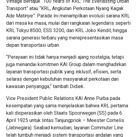
Vintage bertajuk “100 Years of KRL: The Everlasting Urban
Transport” atau “KRL, Angkutan Perkotaan Nyang Kagak
Ade Matinye”. Parade ini menampilkan evolusi sarana KRL
dari masa ke masa, mulai dari rangkaian legendaris seperti
KRL Tokyu 8500, ESS 3200, dan KRL Joko Kendil, hingga
sarana generasi terbaru yang merepresentasikan masa
depan transportasi urban.
“Perayaan ini tidak hanya menjadi ajang nostalgia, tetapi
juga menandai komitmen KAI Group dalam menghadirkan
layanan transportasi publik yang inklusif, efisien, serta
selaras dengan kebutuhan masyarakat perkotaan dan
kawasan penyangga,” tambah Didiek.
Vice President Public Relations KAI Anne Purba pada
kesempatan yang sama menjelaskan bahwa KRL pertama
kali dioperasikan oleh Staats Spoorwegen (SS) pada 6
April 1925 untuk lintas Tanjungpriok – Meester Cornelis
(Jatinegara). Seabad kemudian, layanan Commuter Line
telah tumbuh menjadi sistem transportasi andalan yang