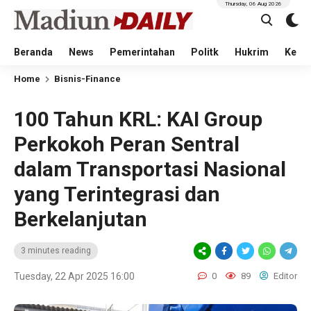
Thursday, 06 Aug 2026
Beranda
News
Pemerintahan
Politk
Hukrim
Kese
Home
Bisnis-Finance
100 Tahun KRL: KAI Group
Perkokoh Peran Sentral
dalam Transportasi Nasional
yang Terintegrasi dan
Berkelanjutan
3 minutes reading
Tuesday, 22 Apr 2025 16:00
0
89
Editor