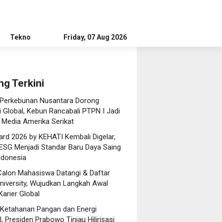
Tekno
Tips
Friday, 07 Aug 2026
Editorial
Advertorial
ng Terkini
 Perkebunan Nusantara Dorong
 Global, Kebun Rancabali PTPN I Jadi
 Media Amerika Serikat
rd 2026 by KEHATI Kembali Digelar,
ESG Menjadi Standar Baru Daya Saing
ndonesia
Calon Mahasiswa Datangi & Daftar
niversity, Wujudkan Langkah Awal
arier Global
 Ketahanan Pangan dan Energi
, Presiden Prabowo Tinjau Hilirisasi