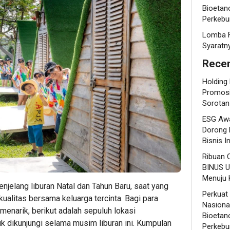
Bioetano
Perkebu
Lomba F
Syaratn
Recen
Holding
Promosi
Sorotan
ESG Awa
Dorong 
Bisnis I
Ribuan 
BINUS U
Menuju K
njelang liburan Natal dan Tahun Baru, saat yang
Perkuat
ualitas bersama keluarga tercinta. Bagi para
Nasional
menarik, berikut adalah sepuluh lokasi
Bioetano
 dikunjungi selama musim liburan ini. Kumpulan
Perkebu