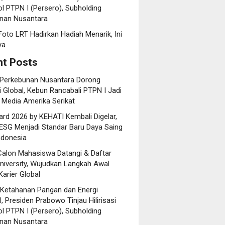
l PTPN I (Persero), Subholding
nan Nusantara
oto LRT Hadirkan Hadiah Menarik, Ini
ya
t Posts
 Perkebunan Nusantara Dorong
 Global, Kebun Rancabali PTPN I Jadi
 Media Amerika Serikat
rd 2026 by KEHATI Kembali Digelar,
ESG Menjadi Standar Baru Daya Saing
ndonesia
Calon Mahasiswa Datangi & Daftar
niversity, Wujudkan Langkah Awal
arier Global
 Ketahanan Pangan dan Energi
, Presiden Prabowo Tinjau Hilirisasi
l PTPN I (Persero), Subholding
nan Nusantara