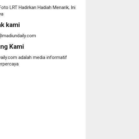
oto LRT Hadirkan Hadiah Menarik, Ini
ya
k kami
@madiundaily.com
ang Kami
aily.com adalah media informatif
erpercaya