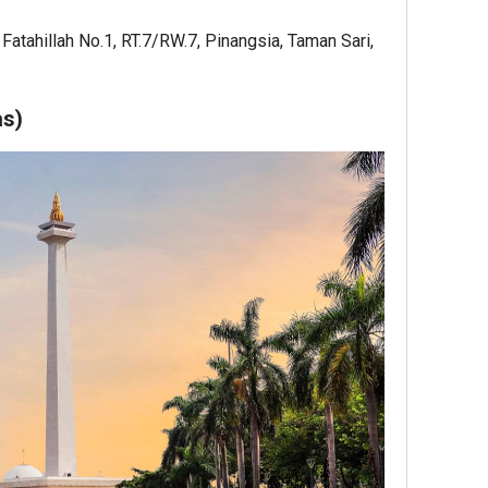
Fatahillah No.1, RT.7/RW.7, Pinangsia, Taman Sari,
as)