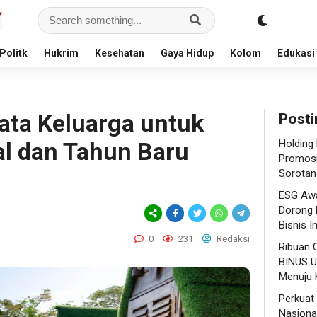
Politk
Hukrim
Kesehatan
Gaya Hidup
Kolom
Edukasi
ata Keluarga untuk
Posti
l dan Tahun Baru
Holding
Promosi
Sorotan
ESG Awa
Dorong 
Bisnis I
0
231
Redaksi
Ribuan 
BINUS U
Menuju K
Perkuat
Nasional